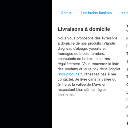
Accueil
Les brebis laitières
Les b
Y
Livraisons à domicile
v
Nous vous proposons des livraisons
à domicile de nos produits (Viande
d'agneau d'alpage, yaourts et
fromages de brebis fermiers,
T
charcuterie de brebis, miel) très
T
régulièrement. Vous trouverez la liste
des produits et leurs prix dans l'onglet
T
"
nos produits
". N'hésitez pas à me
T
contacter. Je livre dans la vallée du
Giffre et la vallée de l'Arve en
C
respectant bien sûr les règles
B
sanitaires.
P
G