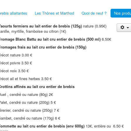
rebis allaitantes
Les Thônes et Marthod
Quoi de neuf ?
Nos produ
aourts fermiers au lait entier de brebis (125g)
nature (0.95€)
anille, myrtille, framboise ou citron (1€)
Fromage Blanc Battu au lait cru entier de brebis (500 ml)
6.50€
Fromages frais au lait cru entier de brebis (150g)
récot nature 3.00 €
récot poivre 3.50 €
récot noix 3.50 €
récot ail et fines herbes 3.50 €
rottins affinés au lait cru entier de brebis
uet , cendré ou nature (80g) 2€
alet, cendré ou nature (200g) 5 €
renier, cendré ou nature (250g) 7 €
Sambet, cendré ou nature (170g) 6 €
Tommette au lait cru entier de brebis (env 600g)
13€, entière ou 6.50 €