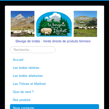
Rechercher
Accueil
Les brebis laitières
Les brebis allaitantes
Les Thônes et Marthod
Quoi de neuf ?
Nos produits
Nous contacter